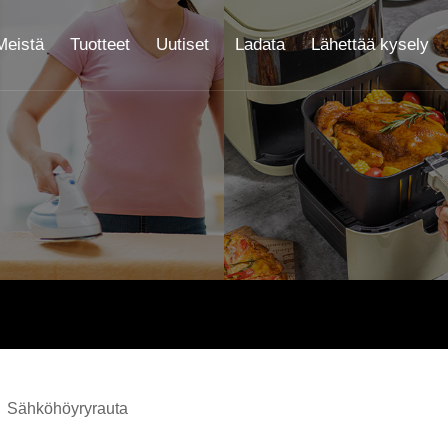
Meistä
Tuotteet
Uutiset
Ladata
Lähettää kysely
Sähköhöyryrauta