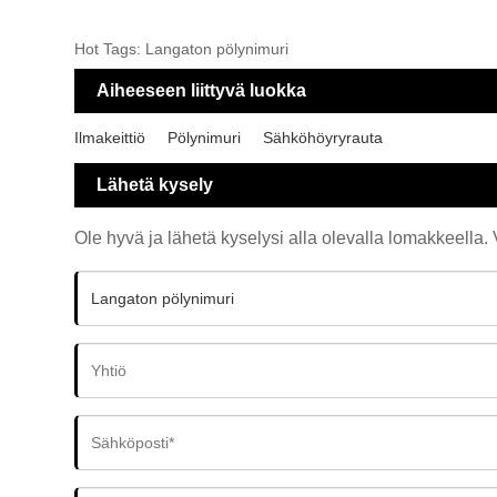
Hot Tags: Langaton pölynimuri
Aiheeseen liittyvä luokka
Ilmakeittiö
Pölynimuri
Sähköhöyryrauta
Lähetä kysely
Ole hyvä ja lähetä kyselysi alla olevalla lomakkeella