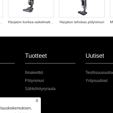
langattoman pölynimurin
Harjaton korkea-askelmattoman pölynimurin
Harjaton tehokas pölynimuri
Tuotteet
Uutiset
Ilmakeittiö
Teollisuusuutis
Pölynimuri
Yritysuutiset
Sähköhöyryrauta
X
elauskokemuksen,