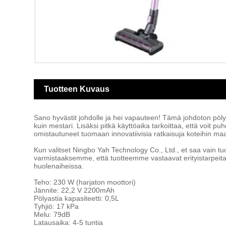
Tuotteen Kuvaus
Sano hyvästit johdolle ja hei vapauteen! Tämä johdoton pölyn
kuin mestari. Lisäksi pitkä käyttöaika tarkoittaa, että voit
omistautuneet tuomaan innovatiivisia ratkaisuja koteihin maa
Kun valitset Ningbo Yah Technology Co., Ltd., et saa vain tu
varmistaaksemme, että tuotteemme vastaavat erityistarpeita
huolenaiheissa.
Teho: 230 W (harjaton moottori)
Jännite: 22,2 V 2200mAh
Pölyastia kapasiteetti: 0,5L
Tyhjiö: 17 kPa
Melu: 79dB
Latausaika: 4-5 tuntia