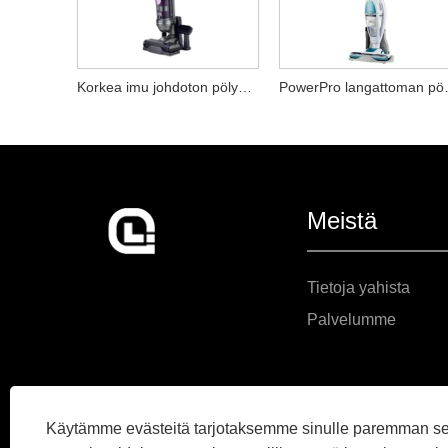
Korkea imu johdoton pölynimuri
PowerPro 
Meistä
Tietoja yahista
Palvelumme
Käytämme evästeitä tarjotaksemme sinulle paremman s