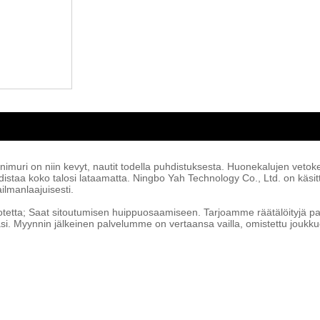
imuri on niin kevyt, nautit todella puhdistuksesta. Huonekalujen vetoket
 puhdistaa koko talosi lataamatta. Ningbo Yah Technology Co., Ltd. on k
ilmanlaajuisesti.
otetta; Saat sitoutumisen huippuosaamiseen. Tarjoamme räätälöityjä palv
si. Myynnin jälkeinen palvelumme on vertaansa vailla, omistettu joukk