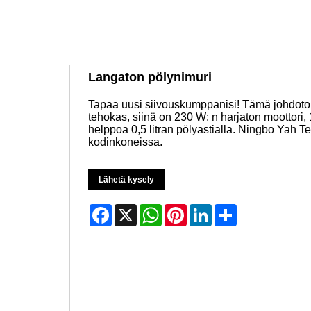
Langaton pölynimuri
Tapaa uusi siivouskumppanisi! Tämä johdoton
tehokas, siinä on 230 W: n harjaton moottori,
helppoa 0,5 litran pölyastialla. Ningbo Yah T
kodinkoneissa.
Lähetä kysely
Facebook
X
WhatsApp
Pinterest
LinkedIn
Share