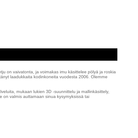
ju on vaivatonta, ja voimakas imu käsittelee pölyä ja roskia
äsittänyt laadukkaita kodinkoneita vuodesta 2006. Olemme
eluita, mukaan lukien 3D -suunnittelu ja mallinkäsittely,
ue on valmis auttamaan sinua kysymyksissä tai