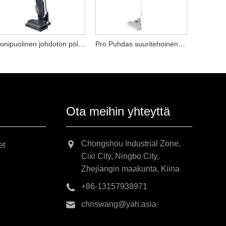
Monipuolinen johdoton pölynimuri
Pro Puhdas suuritehoinen pölynimuri
Ota meihin yhteyttä
Chongshou Industrial Zone,
et
Cixi City, Ningbo City,
Zhejiangin maakunta, Kiina
+86-13157938971
chriswang@yah.asia