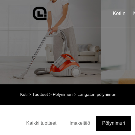
Kotiin
Koti
>
Tuotteet
>
Pölynimuri
> Langaton pölynimuri
Kaikki tuotteet
Ilmakeittiö
Pölynimuri