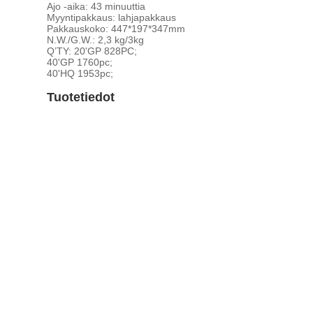
Ajo -aika: 43 minuuttia
Myyntipakkaus: lahjapakkaus
Pakkauskoko: 447*197*347mm
N.W./G.W.: 2,3 kg/3kg
Q’TY: 20'GP 828PC;
40'GP 1760pc;
40'HQ 1953pc;
Tuotetiedot