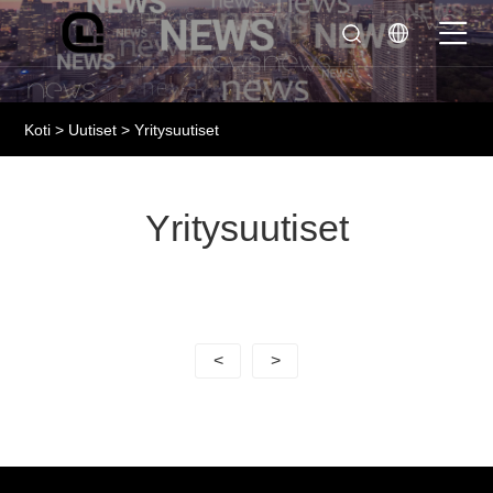
Koti
>
Uutiset
> Yritysuutiset
Yritysuutiset
<
>