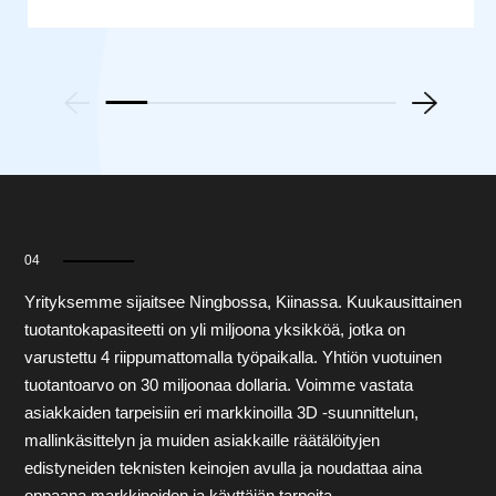
04
Yrityksemme sijaitsee Ningbossa, Kiinassa. Kuukausittainen
tuotantokapasiteetti on yli miljoona yksikköä, jotka on
varustettu 4 riippumattomalla työpaikalla. Yhtiön vuotuinen
tuotantoarvo on 30 miljoonaa dollaria. Voimme vastata
asiakkaiden tarpeisiin eri markkinoilla 3D -suunnittelun,
mallinkäsittelyn ja muiden asiakkaille räätälöityjen
edistyneiden teknisten keinojen avulla ja noudattaa aina
oppaana markkinoiden ja käyttäjän tarpeita.