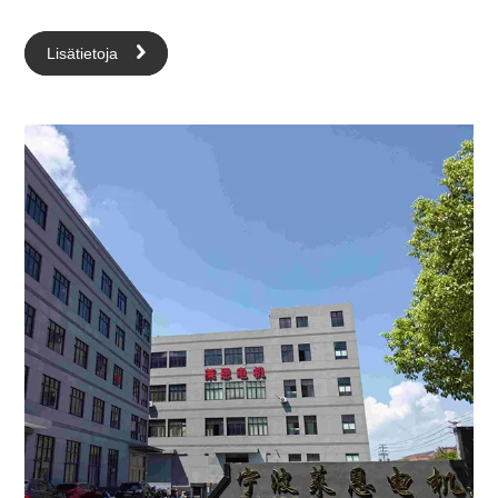
paikallisilla markkinoilla ja teollisuudessa. Päätuotteemme
sisältävät
ilmakeittiö
,
pölynimuri
, sähköhöyryrauta jne.
Lisätietoja