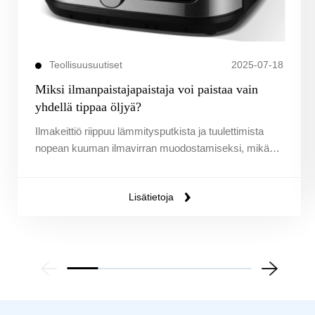
Teollisuusuutiset
2025-07-18
Miksi ilmanpaistajapaistaja voi paistaa vain
yhdellä tippaa öljyä?
Ilmakeittiö riippuu lämmitysputkista ja tuulettimista
nopean kuuman ilmavirran muodostamiseksi, mikä
pakottaa rasvan ainesosista tai käyttää pientä määrää
öljyä vähäisen öljyn ja rapean maun saavuttamiseen,
Lisätietoja
mikä vastaa terveyttä ja mukavuuden tarpeita.