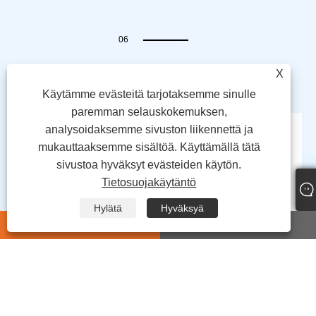
06
Uudet tuotteet
X
Käytämme evästeitä tarjotaksemme sinulle
paremman selauskokemuksen,
analysoidaksemme sivuston liikennettä ja
Suuritehoinen pölynimuri
mukauttaaksemme sisältöä. Käyttämällä tätä
sivustoa hyväksyt evästeiden käytön.
Tietosuojakäytäntö
Hylätä
Hyväksyä
whatsapp
E-mail