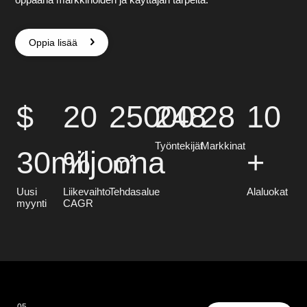
Oppia lisää
$
20
25000
248
28
10
Työntekijät
Markkinat
30
miljoona
%
㎡
+
Uusi
Liikevaihto
Tehdasalue
Alaluokat
myynti
CAGR
05