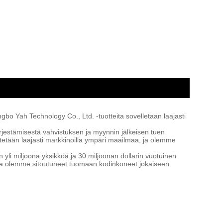
bo Yah Technology Co., Ltd. -tuotteita sovelletaan laajasti
jestämisestä vahvistuksen ja myynnin jälkeisen tuen
tään laajasti markkinoilla ympäri maailmaa, ja olemme
yli miljoona yksikköä ja 30 miljoonan dollarin vuotuinen
sa olemme sitoutuneet tuomaan kodinkoneet jokaiseen