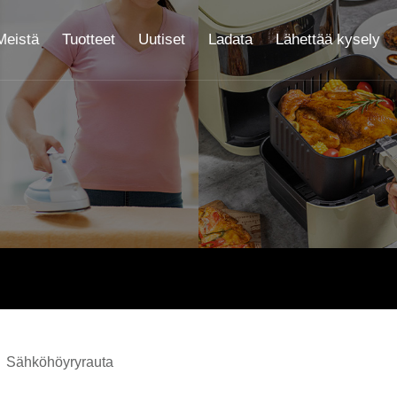
Meistä
Tuotteet
Uutiset
Ladata
Lähettää kysely
Sähköhöyryrauta