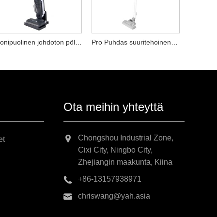
Monipuolinen johdoton pölynimuri
Pro Puhdas suuritehoinen pölynimuri
Ota meihin yhteyttä
Chongshou Industrial Zone,
et
Cixi City, Ningbo City,
Zhejiangin maakunta, Kiina
+86-13157938971
chriswang@yah.asia