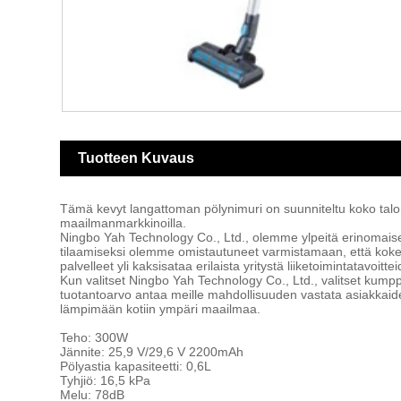
Tuotteen Kuvaus
Tämä kevyt langattoman pölynimuri on suunniteltu koko talon 
maailmanmarkkinoilla.
Ningbo Yah Technology Co., Ltd., olemme ylpeitä erinomaise
tilaamiseksi olemme omistautuneet varmistamaan, että koke
palvelleet yli kaksisataa erilaista yritystä liiketoimintatavoit
Kun valitset Ningbo Yah Technology Co., Ltd., valitset kump
tuotantoarvo antaa meille mahdollisuuden vastata asiakka
lämpimään kotiin ympäri maailmaa.
Teho: 300W
Jännite: 25,9 V/29,6 V 2200mAh
Pölyastia kapasiteetti: 0,6L
Tyhjiö: 16,5 kPa
Melu: 78dB