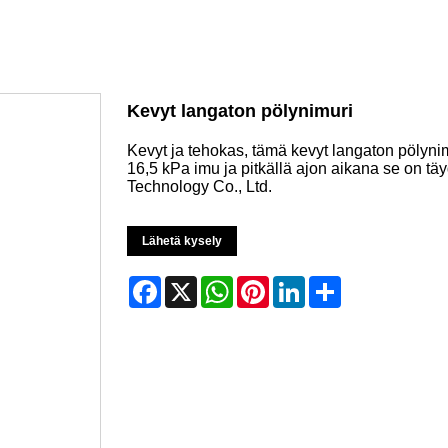
Kevyt langaton pölynimuri
Kevyt ja tehokas, tämä kevyt langaton pölyni
16,5 kPa imu ja pitkällä ajon aikana se on täy
Technology Co., Ltd.
Lähetä kysely
Facebook
X
WhatsApp
Pinterest
LinkedIn
Share