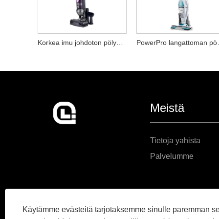
Korkea imu johdoton pölynimuri
PowerPro 
Meistä
Tietoja yahista
Palvelumme
Käytämme evästeitä tarjotaksemme sinulle paremman s