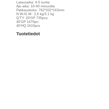
Latausaika: 4-5 tuntia
Ajo-aika: 10-40 minuuttia
Pakkauskoko: 762*332*163mm
N.W./G.W.: 2,6 kg/3.1 kg
Q’TY: 20'GP 735pcs;
40'GP 1470pc;
40'HQ 1610pcs
Tuotetiedot