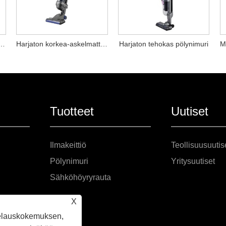
langattoman pölynimurin
Harjaton korkea-askelmattoman pölynimurin
Harjaton tehokas pölynimuri
Tuotteet
Uutiset
Ilmakeittiö
Teollisuusuutis
Pölynimuri
Yritysuutiset
Sähköhöyryrauta
X
elauskokemuksen,