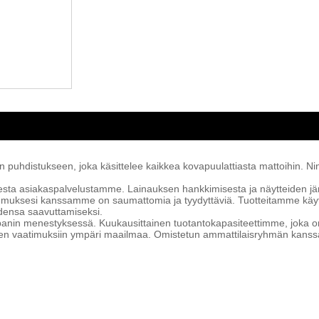
puhdistukseen, joka käsittelee kaikkea kovapuulattiasta mattoihin. Ning
sta asiakaspalvelustamme. Lainauksen hankkimisesta ja näytteiden jär
muksesi kanssamme on saumattomia ja tyydyttäviä. Tuotteitamme käyte
teidensa saavuttamiseksi.
panin menestyksessä. Kuukausittainen tuotantokapasiteettimme, joka on 
iden vaatimuksiin ympäri maailmaa. Omistetun ammattilaisryhmän kans