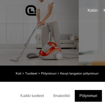
Kotiin
Koti
>
Tuotteet
>
Pölynimuri
> Kevyt langaton pölynimuri
Kaikki tuotteet
Ilmakeittiö
Pölynimuri