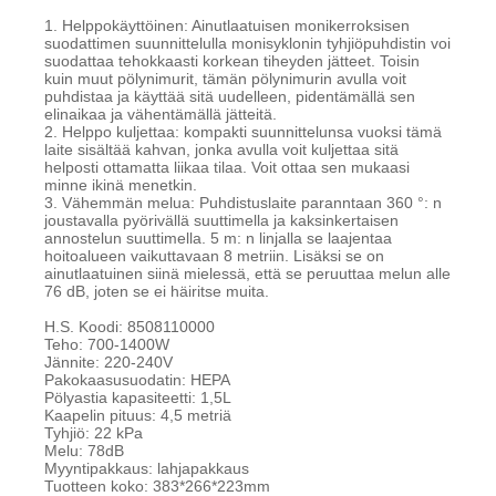
1. Helppokäyttöinen: Ainutlaatuisen monikerroksisen
suodattimen suunnittelulla monisyklonin tyhjiöpuhdistin voi
suodattaa tehokkaasti korkean tiheyden jätteet. Toisin
kuin muut pölynimurit, tämän pölynimurin avulla voit
puhdistaa ja käyttää sitä uudelleen, pidentämällä sen
elinaikaa ja vähentämällä jätteitä.
2. Helppo kuljettaa: kompakti suunnittelunsa vuoksi tämä
laite sisältää kahvan, jonka avulla voit kuljettaa sitä
helposti ottamatta liikaa tilaa. Voit ottaa sen mukaasi
minne ikinä menetkin.
3. Vähemmän melua: Puhdistuslaite paranntaan 360 °: n
joustavalla pyörivällä suuttimella ja kaksinkertaisen
annostelun suuttimella. 5 m: n linjalla se laajentaa
hoitoalueen vaikuttavaan 8 metriin. Lisäksi se on
ainutlaatuinen siinä mielessä, että se peruuttaa melun alle
76 dB, joten se ei häiritse muita.
H.S. Koodi: 8508110000
Teho: 700-1400W
Jännite: 220-240V
Pakokaasusuodatin: HEPA
Pölyastia kapasiteetti: 1,5L
Kaapelin pituus: 4,5 metriä
Tyhjiö: 22 kPa
Melu: 78dB
Myyntipakkaus: lahjapakkaus
Tuotteen koko: 383*266*223mm