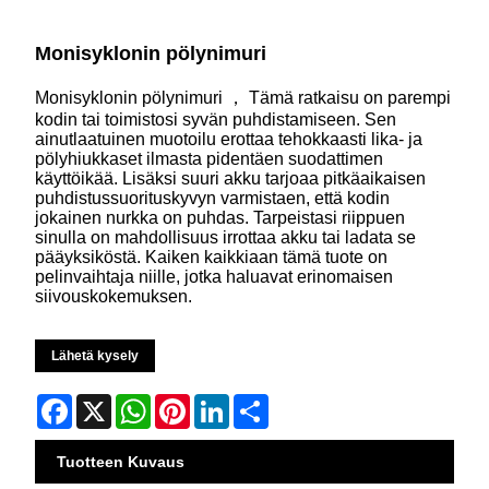
Monisyklonin pölynimuri
Monisyklonin pölynimuri ， Tämä ratkaisu on parempi
kodin tai toimistosi syvän puhdistamiseen. Sen
ainutlaatuinen muotoilu erottaa tehokkaasti lika- ja
pölyhiukkaset ilmasta pidentäen suodattimen
käyttöikää. Lisäksi suuri akku tarjoaa pitkäaikaisen
puhdistussuorituskyvyn varmistaen, että kodin
jokainen nurkka on puhdas. Tarpeistasi riippuen
sinulla on mahdollisuus irrottaa akku tai ladata se
pääyksiköstä. Kaiken kaikkiaan tämä tuote on
pelinvaihtaja niille, jotka haluavat erinomaisen
siivouskokemuksen.
Lähetä kysely
Facebook
X
WhatsApp
Pinterest
LinkedIn
Share
Tuotteen Kuvaus