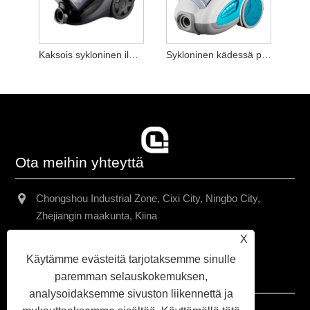
Kaksois sykloninen ilmavirran pölynimuri
Sykloninen kädessä pidettävä pölynimuri
Ota meihin yhteyttä
Chongshou Industrial Zone, Cixi City, Ningbo City,
Zhejiangin maakunta, Kiina
X
+86-13157938971
Käytämme evästeitä tarjotaksemme sinulle
chriswang@yah.asia
paremman selauskokemuksen,
analysoidaksemme sivuston liikennettä ja