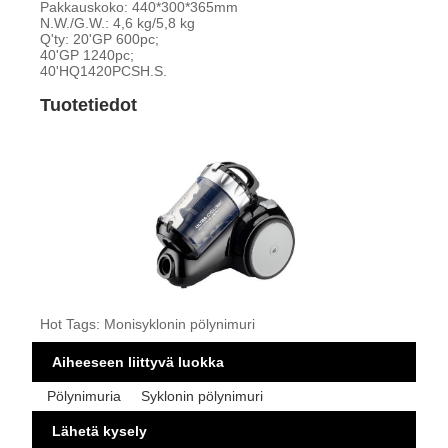
Pakkauskoko: 440*300*365mm
N.W./G.W.: 4,6 kg/5,8 kg
Q'ty: 20'GP 600pc;
40'GP 1240pc;
40'HQ1420PCSH.S.
Tuotetiedot
Hot Tags: Monisyklonin pölynimuri
Aiheeseen liittyvä luokka
Pölynimuria
Syklonin pölynimuri
Lähetä kysely