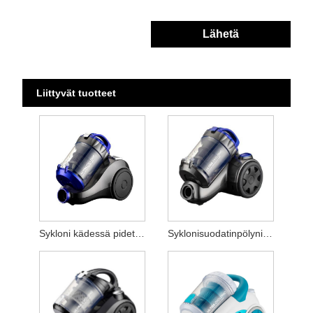
Lähetä
Liittyvät tuotteet
Sykloni kädessä pidettävä pölynimurit
Syklonisuodatinpölynimuri