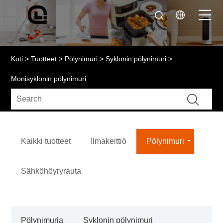
Koti
>
Tuotteet
>
Pölynimuri
>
Syklonin pölynimuri
>
Monisyklonin pölynimuri
Kaikki tuotteet
Ilmakeittiö
Pölynimuri
Sähköhöyryrauta
Pölynimuria
Syklonin pölynimuri