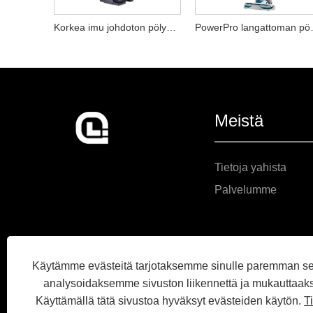
Korkea imu johdoton pölynimuri
PowerPro 
Meistä
Tietoja yahista
Palvelumme
Käytämme evästeitä tarjotaksemme sinulle paremman s
analysoidaksemme sivuston liikennettä ja mukauttaak
Käyttämällä tätä sivustoa hyväksyt evästeiden käytön.
T