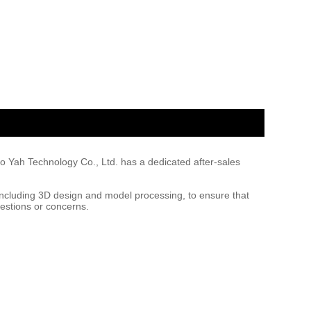
bo Yah Technology Co., Ltd. has a dedicated after-sales
including 3D design and model processing, to ensure that
uestions or concerns.