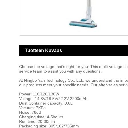
Tuotteen Kuvaus
Choose the voltage that's right for you. This multi-voltage 
service team to assist you with any questions.
At Ningbo Yah Technology Co., Ltd., we understand the impo
our products meet your specific needs. Our after-sales serv
Power: 110/120/130W
Voltage: 14.8V/18.5V/22.2V 2200mAh
Dust Container capacity: 0.6L
Vacuum: 7KPa
Noise: 78dB
Charging time: 4-5hours
Run time: 20-30min
Packaging size: 305*162*735mm