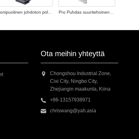
Monipuolinen johdoton pölynimuri
Pro Puhdas suuritehoinen pölynimuri
Ota meihin yhteyttä
Chongshou Industrial Zone,
et
Cixi City, Ningbo City,
Zhejiangin maakunta, Kiina
+86-13157938971
chriswang@yah.asia