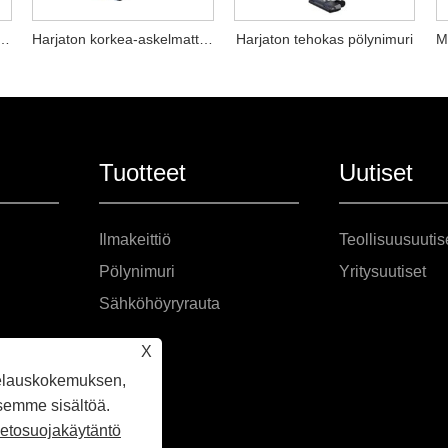
langattoman pölynimurin
Harjaton korkea-askelmattoman pölynimurin
Harjaton tehokas pölynimuri
Tuotteet
Uutiset
Ilmakeittiö
Teollisuusuutis
Pölynimuri
Yritysuutiset
Sähköhöyryrauta
X
elauskokemuksen,
semme sisältöä.
ietosuojakäytäntö