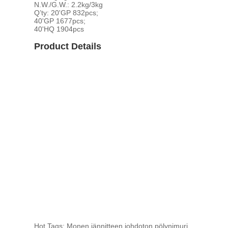
N.W./G.W.: 2.2kg/3kg
Q’ty: 20'GP 832pcs;
40'GP 1677pcs;
40'HQ 1904pcs
Product Details
Hot Tags: Monen jännitteen johdoton pölynimuri