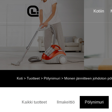
Kotiin
Koti
>
Tuotteet
>
Pölynimuri
> Monen jännitteen johdoton pö
Kaikki tuotteet
Ilmakeittiö
Pölynimuri