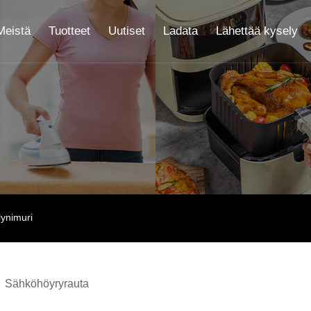
Meistä
Tuotteet
Uutiset
Ladata
Lähettää kysely
lynimuri
Sähköhöyryrauta