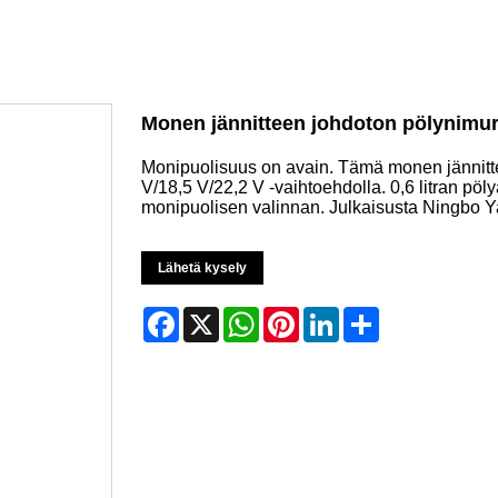
Monen jännitteen johdoton pölynimur
Monipuolisuus on avain. Tämä monen jännitte
V/18,5 V/22,2 V -vaihtoehdolla. 0,6 litran pöly
monipuolisen valinnan. Julkaisusta Ningbo Y
Lähetä kysely
Facebook
X
WhatsApp
Pinterest
LinkedIn
Share