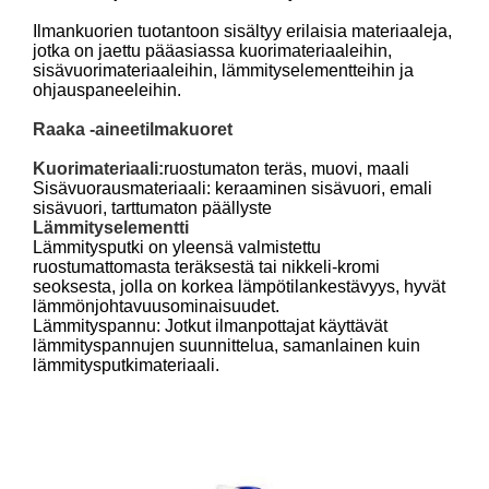
Ilmankuorien tuotantoon sisältyy erilaisia materiaaleja,
jotka on jaettu pääasiassa kuorimateriaaleihin,
sisävuorimateriaaleihin, lämmityselementteihin ja
ohjauspaneeleihin.
Raaka -aineet
ilmakuoret
Kuorimateriaali:
ruostumaton teräs, muovi, maali
Sisävuorausmateriaali: keraaminen sisävuori, emali
sisävuori, tarttumaton päällyste
Lämmityselementti
Lämmitysputki on yleensä valmistettu
ruostumattomasta teräksestä tai nikkeli-kromi
seoksesta, jolla on korkea lämpötilankestävyys, hyvät
lämmönjohtavuusominaisuudet.
Lämmityspannu: Jotkut ilmanpottajat käyttävät
lämmityspannujen suunnittelua, samanlainen kuin
lämmitysputkimateriaali.