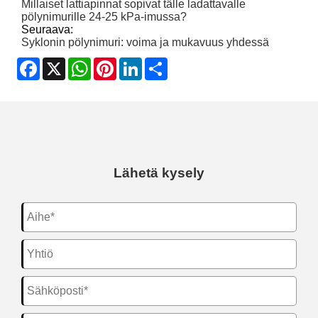
Millaiset lattiapinnat sopivat tälle ladattavalle
pölynimurille 24-25 kPa-imussa?
Seuraava:
Syklonin pölynimuri: voima ja mukavuus yhdessä
Facebook
X
WhatsApp
Pinterest
LinkedIn
Share
Lähetä kysely