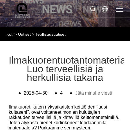
Koti
>
Uutiset
>
Teollisuusuutiset
Ilmakuorentuotantomateriaal
Luo terveellisiä ja
herkullisia takana
●
2025-04-30
●
4
●
Jätä minulle viesti
Ilmakuoret
, kuten nykyaikaisten keittiöiden "uusi
kultaseni", ovat voittaneet monien kuluttajien
rakkauden terveellisillä ja kätevillä keittomenetelmillä.
Joten älykästä pienet kodinkoneet tehdään mitä
materiaaleja? Purkaamme sen mysteeri.