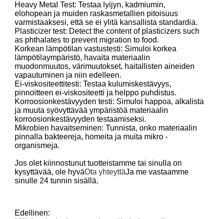
Heavy Metal Test: Testaa lyijyn, kadmiumin,
elohopean ja muiden raskasmetallien pitoisuus
varmistaaksesi, että se ei ylitä kansallista standardia.
Plasticizer test: Detect the content of plasticizers such
as phthalates to prevent migration to food.
Korkean lämpötilan vastustesti: Simuloi korkea
lämpötilaympäristö, havaita materiaalin
muodonmuutos, värimuutokset, haitallisten aineiden
vapautuminen ja niin edelleen.
Ei-viskositeettitesti: Testaa kulumiskestävyys,
pinnoitteen ei-viskositeetti ja helppo puhdistus.
Korroosionkestävyyden testi: Simuloi happoa, alkalista
ja muuta syövyttävää ympäristöä materiaalin
korroosionkestävyyden testaamiseksi.
Mikrobien havaitseminen: Tunnista, onko materiaalin
pinnalla bakteereja, homeita ja muita mikro -
organismeja.
Jos olet kiinnostunut tuotteistamme tai sinulla on
kysyttävää, ole hyvä
Ota yhteyttä
Ja me vastaamme
sinulle 24 tunnin sisällä.
Edellinen: