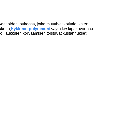
aatioiden joukossa, jotka muuttivat kotitalouksien
ukkuun,
Syklonin pölynimurit
Käytä keskipakovoimaa
oi laukkujen korvaamisen toistuvat kustannukset.