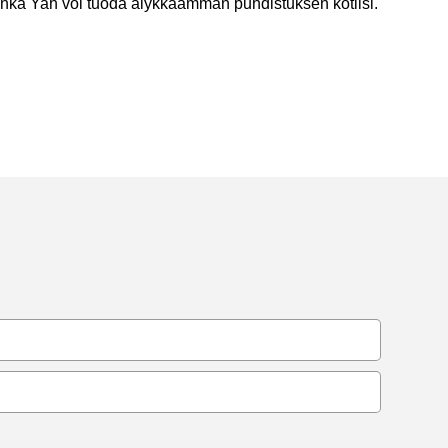
uinka Yah voi tuoda älykkäämmän puhdistuksen kotiisi.