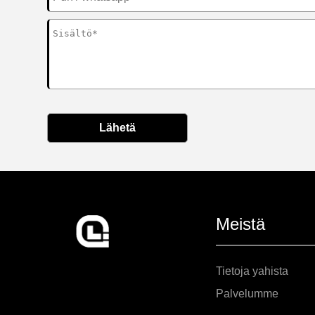
Lähetä
Meistä
Tietoja yahista
Palvelumme