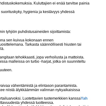
distuskokemuksia. Kuluttajien ei enää tarvitse painia
t suorituskyky, hygienia ja kestävyys yhdessä
in tyhjiön puhdistusaineiden sijoittamista:
a anna sen kuivua kokonaan ennen
uosittelemana. Tarkasta säännöllisesti hiusten tai
lä.
angitaan tehokkaasti, jopa verhoilusta ja mattoista.
sa malleissa on turbo -harjat, jotka on suunniteltu
vuuteen.
aivaa vähentämistä ja elintason parantamista.
ekee niistä älykkäämmän valinnan nykyaikaisissa
vertailuarvoksi. Luotettavien tuotemerkkien kanssa
Yah
tettavuudesta yhdessä tuotteessa.