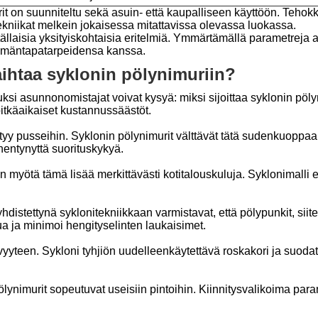
urit on suunniteltu sekä asuin- että kaupalliseen käyttöön. Tehok
ekniikat melkein jokaisessa mitattavissa olevassa luokassa.
tällaisia ​​yksityiskohtaisia ​​eritelmiä. Ymmärtämällä parametreja
ämäntapatarpeidensa kanssa.
aihtaa syklonin pölynimuriin?
si asunnonomistajat voivat kysyä: miksi sijoittaa syklonin pöly
itkäaikaiset kustannussäästöt.
tyy pusseihin. Syklonin pölynimurit välttävät tätä sudenkuoppaa j
hentynyttä suorituskykyä.
jan myötä tämä lisää merkittävästi kotitalouskuluja. Syklonimalli
hdistettynä syklonitekniikkaan varmistavat, että pölypunkit, sii
ua ja minimoi hengityselinten laukaisimet.
yteen. Sykloni tyhjiön uudelleenkäytettävä roskakori ja suoda
ölynimurit sopeutuvat useisiin pintoihin. Kiinnitysvalikoima para