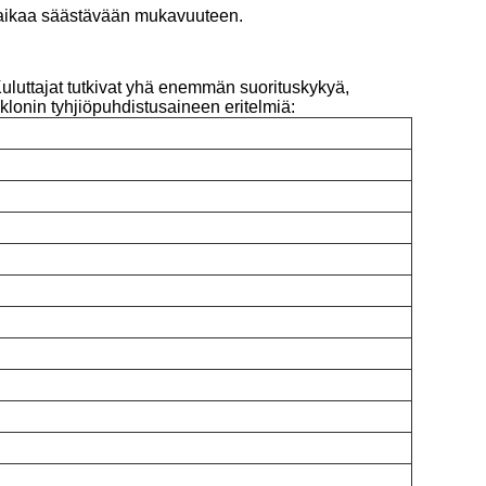
ja aikaa säästävään mukavuuteen.
Kuluttajat tutkivat yhä enemmän suorituskykyä,
klonin tyhjiöpuhdistusaineen eritelmiä:
y