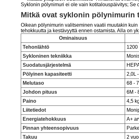
Syklonin pölynimuri ei ole vain kotitalouspäivitys; 
Mitkä ovat syklonin pölynimurin 
Oikean pölynimurin valitseminen vaatii muutakin kuin 
tehokkuutta ja kestävyyttä ennen ostamista. Alla on yk
Ominaisuus
Tehonlähtö
1200 
Sykloninen tekniikka
Monis
Suodatusjärjestelmä
HEPA 
Pölyinen kapasiteetti
2,0L -
Melutaso
68 - 
Johdon pituus
6M - 
Paino
4,5 k
Liitetiedot
Monip
Energiatehokkuus
A+ ar
Pinnan yhteensopivuus
Parket
Takuu
2 vuo