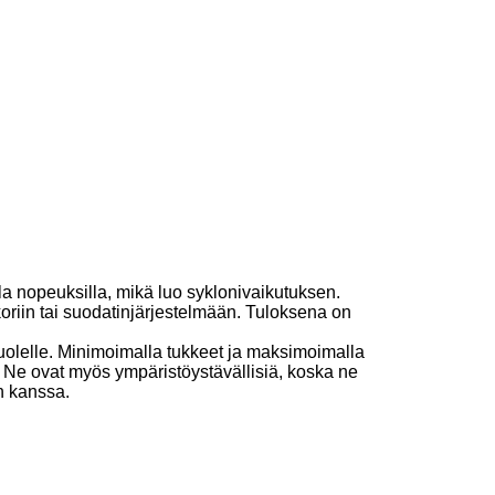
la nopeuksilla, mikä luo syklonivaikutuksen.
oriin tai suodatinjärjestelmään. Tuloksena on
puolelle. Minimoimalla tukkeet ja maksimoimalla
n. Ne ovat myös ympäristöystävällisiä, koska ne
n kanssa.