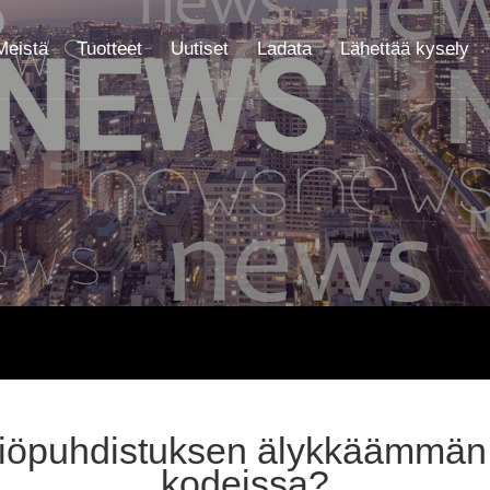
Meistä
Tuotteet
Uutiset
Ladata
Lähettää kysely
hjiöpuhdistuksen älykkäämmän 
kodeissa?