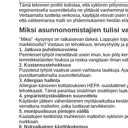
Tämä tekninen profiili todistaa, että syklonin pölynim
ergonomisella suunnittelulla ne ylittävät vanhemmat t
Vertaamalla tuotteita verkossa, käyttäjät etsivät usein 
että valitsemansa malli on yhdenmukainen heidän el
Miksi asunnonomistajien tulisi v
"Miksi" -kysymys on ratkaisevan tärkeä. Loppujen lopuk
markkinoilla? Vastaus on tehokkuus, terveyshyöty ja p
1. Jatkuva puhdistusvoima
Perinteiset tyhjiöt menettävät usein imun, kun pöly ker
lemmikkieläinten hiuksia ja roskia vangitaan ilman vä
2. Kustannustehokkuus
Pussitetut tyhjiöt vaativat usein vaihtavia laukkuja. A
pussittamattomalla suunnittelullaan.
3. Allergian hallinta
Allergian kärsivien kotitalouksien HEPA -suodattimet y
tehokkaasti. Tämä parantaa sisäilman sisätilojen laat
4. ympäristöystävällinen suunnittelu
Käytävän jätteen vähentäminen myötävaikuttaa kestävy
verrattuna malleihin, jotka luottavat tarvikkeisiin.
5. monipuolisuus pintojen välillä
Kaatattujen keittiöistä muhkeisiin mattoihin syklonin p
nurkkaan.
6. Nykyaikainen käyttökokemus