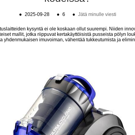
●
2025-09-28
●
6
●
Jätä minulle viesti
uslaitteiden kysyntä ei ole koskaan ollut suurempi. Niiden innov
teiset mallit, jotka riippuvat kertakäyttöisistä pusseista pölyn lo
taa yhdenmukaisen imuvoiman, vähentää tukkeutumista ja elimin