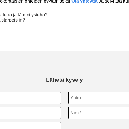
lökohtaisten ohjeiden pyytämiseksi,
Ota yhteyttä
Ja selvittää k
si teho ja lämmitysteho?
ustarpeisiin?
Lähetä kysely