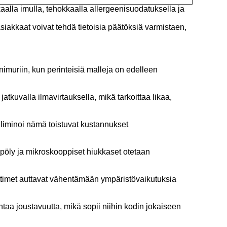
kaalla imulla, tehokkaalla allergeenisuodatuksella ja
 asiakkaat voivat tehdä tietoisia päätöksiä varmistaen,
nimuriin, kun perinteisiä malleja on edelleen
atkuvalla ilmavirtauksella, mikä tarkoittaa likaa,
 eliminoi nämä toistuvat kustannukset
tepöly ja mikroskooppiset hiukkaset otetaan
ttimet auttavat vähentämään ympäristövaikutuksia
ntaa joustavuutta, mikä sopii niihin kodin jokaiseen