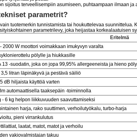
Se on sijoitus terveellisempiin asumiseen, puhtaampaan ilmaan 
tekniset parametrit?
vain tuotemerkin tunnistamista tai houkuttelevaa suunnittelua. 
sityiskohtainen parametrilevy, joka heijastaa korkealaatuisen sy
Eritelmä
- 2000 W moottori voimakkaan imukyvyn varalta
yklonierottelu pölylle ja hiukkasille
13 -suodatin, joka on jopa 99,95% allergeeneista ja hieno pöl
 3,5 litran läpinäkyvä ja pestävä säiliö
75 dB hiljaista käyttöä varten
8m automaattisella taaksepäin -toiminnolla
g - 6 kg helpon liikkuvuuden saavuttamiseksi
intainen harja, rako suuttimen, verhoilutyökalu, turbo-harja
vioitu, pieni virrankulutus
tilattiat, laatat, matot, matot ja verhoilu
den vakiovalmistajan takuu