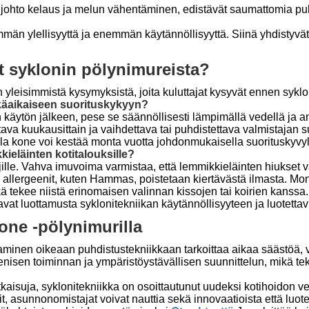
 johto kelaus ja melun vähentäminen, edistävät saumattomia puh
mmän ylellisyyttä ja enemmän käytännöllisyyttä. Siinä yhdistyvä
t syklonin pölynimureista?
 yleisimmistä kysymyksistä, joita kuluttajat kysyvät ennen syklon
tkäaikaiseen suorituskykyyn?
in käytön jälkeen, pese se säännöllisesti lämpimällä vedellä j
tava kuukausittain ja vaihdettava tai puhdistettava valmistajan s
ulla kone voi kestää monta vuotta johdonmukaisella suorituskyvyl
ieläinten kotitalouksille?
ajille. Vahva imuvoima varmistaa, että lemmikkieläinten hiukset v
allergeenit, kuten Hammas, poistetaan kiertävästä ilmasta. Monis
kä tekee niistä erinomaisen valinnan kissojen tai koirien kanssa.
vat luottamusta syklonitekniikan käytännöllisyyteen ja luotetta
one -pölynimurilla
inen oikeaan puhdistustekniikkaan tarkoittaa aikaa säästöä, v
enisen toiminnan ja ympäristöystävällisen suunnittelun, mikä t
ratkaisuja, syklonitekniikka on osoittautunut uudeksi kotihoidon 
t, asunnonomistajat voivat nauttia sekä innovaatioista että luo