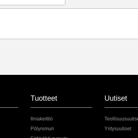
Tuotteet
Uutiset
Ilmakeittiö
Teollisuusuutis
Pölynimuri
Yritysuutiset