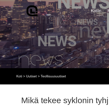
Kotiin
Koti
>
Uutiset
>
Teollisuusuutiset
Mikä tekee syklonin ty