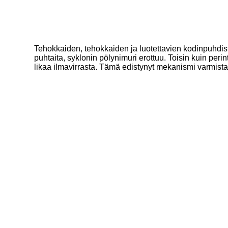
Tehokkaiden, tehokkaiden ja luotettavien kodinpuhdist
puhtaita, syklonin pölynimuri erottuu. Toisin kuin perin
likaa ilmavirrasta. Tämä edistynyt mekanismi varmis