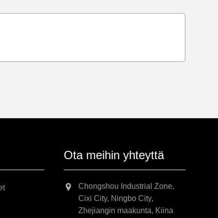
Ota meihin yhteyttä
Chongshou Industrial Zone,
et
Cixi City, Ningbo City,
Zhejiangin maakunta, Kiina