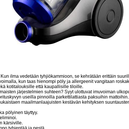
. Kun ilma vedetään tyhjiökammioon, se kehrätään erittäin suuril
imalla, kun taas hienompi pöly ja allergeenit vangitaan roskak
otitalouksille että kaupallisille tiloille.
anomaisten järjestelmien suhteen? Syyt ulottuvat imuvoiman ulko
rituskyvyn useilla pinnoilla parkettilattiasta paksuihin mattoihi
mukaistaen maailmanlaajuisten kestävän kehityksen suuntauste
ka pölyinen täyttyy.
eliminoi.
n kärsiville.
ppo tyhjentää ja pestä.