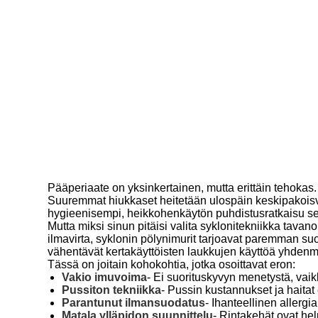
Pääperiaate on yksinkertainen, mutta erittäin tehokas
Suuremmat hiukkaset heitetään ulospäin keskipakoisvo
hygieenisempi, heikkohenkäytön puhdistusratkaisu sekä k
Mutta miksi sinun pitäisi valita syklonitekniikka tav
ilmavirta, syklonin pölynimurit tarjoavat paremman suo
vähentävät kertakäyttöisten laukkujen käyttöä yhden
Tässä on joitain kohokohtia, jotka osoittavat eron:
Vakio imuvoima
- Ei suorituskyvyn menetystä, vaik
Pussiton tekniikka
- Pussin kustannukset ja haitat 
Parantunut ilmansuodatus
- Ihanteellinen allergia
Matala ylläpidon suunnittelu
- Rintakehät ovat hel