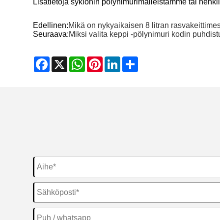
Lisätietoja syklonin pölynimurimalleistamme tai henki
Edellinen:
Mikä on nykyaikaisen 8 litran rasvakeittime
Seuraava:
Miksi valita keppi -pölynimuri kodin puhdist
Facebook
X
WhatsApp
Pinterest
LinkedIn
Share