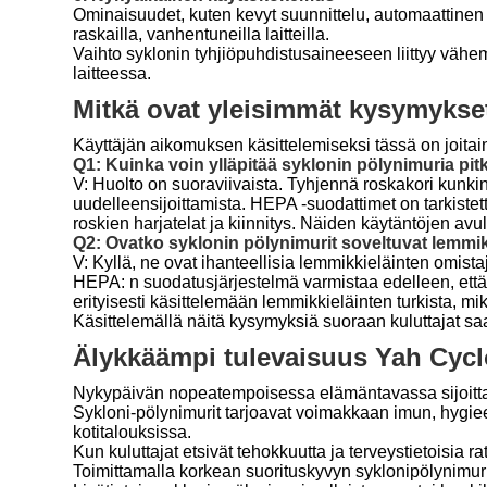
Ominaisuudet, kuten kevyt suunnittelu, automaattinen
raskailla, vanhentuneilla laitteilla.
Vaihto syklonin tyhjiöpuhdistusaineeseen liittyy vähe
laitteessa.
Mitkä ovat yleisimmät kysymykse
Käyttäjän aikomuksen käsittelemiseksi tässä on joitain
Q1: Kuinka voin ylläpitää syklonin pölynimuria pi
V: Huolto on suoraviivaista. Tyhjennä roskakori kunk
uudelleensijoittamista. HEPA -suodattimet on tarkistet
roskien harjatelat ja kiinnitys. Näiden käytäntöjen av
Q2: Ovatko syklonin pölynimurit soveltuvat lemmikk
V: Kyllä, ne ovat ihanteellisia lemmikkieläinten omist
HEPA: n suodatusjärjestelmä varmistaa edelleen, että 
erityisesti käsittelemään lemmikkieläinten turkista, mi
Käsittelemällä näitä kysymyksiä suoraan kuluttajat saa
Älykkäämpi tulevaisuus Yah Cycl
Nykypäivän nopeatempoisessa elämäntavassa sijoittam
Sykloni-pölynimurit tarjoavat voimakkaan imun, hygie
kotitalouksissa.
Kun kuluttajat etsivät tehokkuutta ja terveystietoisia 
Toimittamalla korkean suorituskyvyn syklonipölynimuri