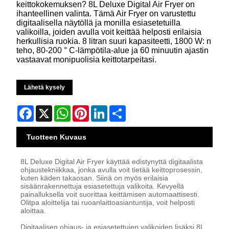
keittokokemuksen? 8L Deluxe Digital Air Fryer on
ihanteellinen valinta. Tämä Air Fryer on varustettu
digitaalisella näytöllä ja monilla esiasetetuilla
valikoilla, joiden avulla voit keittää helposti erilaisia ​​
herkullisia ruokia. 8 litran suuri kapasiteetti, 1800 W: n
teho, 80-200 ° C-lämpötila-alue ja 60 minuutin ajastin
vastaavat monipuolisia keittotarpeitasi.
Lähetä kysely
Facebook
X
WhatsApp
Pinterest
LinkedIn
Share
Tuotteen Kuvaus
8L Deluxe Digital Air Fryer käyttää edistynyttä digitaalista
ohjaustekniikkaa, jonka avulla voit tietää keittoprosessin,
kuten käden takaosan. Siinä on myös erilaisia ​​
sisäänrakennettuja esiasetettuja valikoita. Kevyellä
painalluksella voit suorittaa keittämisen automaattisesti.
Olitpa aloittelija tai ruoanlaittoasiantuntija, voit helposti
aloittaa.
Digitaalisen ohjaus- ja esiasetettujen valikoiden lisäksi 8L