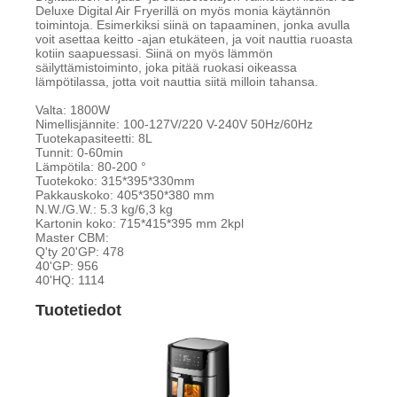
Deluxe Digital Air Fryerillä on myös monia käytännön
toimintoja. Esimerkiksi siinä on tapaaminen, jonka avulla
voit asettaa keitto -ajan etukäteen, ja voit nauttia ruoasta
kotiin saapuessasi. Siinä on myös lämmön
säilyttämistoiminto, joka pitää ruokasi oikeassa
lämpötilassa, jotta voit nauttia siitä milloin tahansa.
Valta: 1800W
Nimellisjännite: 100-127V/220 V-240V 50Hz/60Hz
Tuotekapasiteetti: 8L
Tunnit: 0-60min
Lämpötila: 80-200 °
Tuotekoko: 315*395*330mm
Pakkauskoko: 405*350*380 mm
N.W./G.W.: 5.3 kg/6,3 kg
Kartonin koko: 715*415*395 mm 2kpl
Master CBM:
Q'ty 20'GP: 478
40'GP: 956
40'HQ: 1114
Tuotetiedot