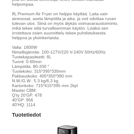
helpompaa.
8L Premium Air Fryer on helppo käyttää. Laita vain
ainesosat, aseta lämpötila ja aika, ja voit odottaa ruoan
tulevan ulos. Siinä on myös älykäs voimavaraustoiminto,
mikä tekee siitä turvallisemman käytön. Lisäksi sen
irrotettava osien suunnittelu tekee puhdistuksesta
helppoa ja yksinkertaista.
Valta: 1800W
Nimellisjännite: 100-127V/220 V-240V 50Hz/60Hz
Tuotekapasiteetti: 8L
Tunnit: 0-60min
Lämpötila: 80-200 °
Tuotekoko: 315*395*330mm
Pakkauskoko: 405*350*380 mm
N.W./G.W.: 5.3 kg/6,3 kg
Kartonkoko: 715*415*395 mm 2kpl
Master CBM:
Q'ty 20'GP: 478
40'GP: 956
40'HQ: 1114
Tuotetiedot