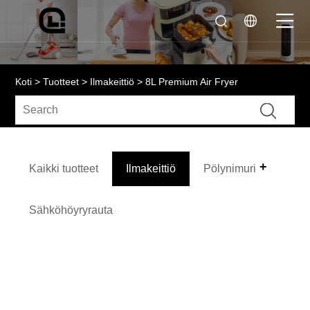
Koti
>
Tuotteet
>
Ilmakeittiö
> 8L Premium Air Fryer
Kaikki tuotteet
Ilmakeittiö
Pölynimuri
Sähköhöyryrauta