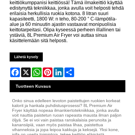
keittiökumppanisi keittiössä! Tämä ilmakeittiö käyttää
edistynyttä tekniikkaa, jonka avulla voit helposti tehdä
erilaisia herkullisia ruokia kotona. 8 litran suuri
kapasiteetti, 1800 W: n teho, 80-200 ° C-lämpötila-
alue ja 60 minuutin ajastin vastaavat monipuolisia
keittotarpeitasi. Olipa kyseessä perheen illallinen tai
ystäviä, 8L Premium Air Fryer voi auttaa sinua
käsittelemään sitä helposti.
Lähetä kysely
Facebook
X
WhatsApp
Pinterest
LinkedIn
Share
Tuotteen Kuvaus
Onko sinua edelleen levoton paistettujen ruokien korkeat
kalorit ja hankala puhdistusprosessi? 8L Premium Air
Fryer käyttää nopeaa ilmankiertotekniikkaa, jonka avulla
voit nauttia paistetun ruoan rapeasta mausta ilman paljon
öljyä. Se ei voi vain paistaa ranskalaisia perunoita ja
kanansiipiä, vaan myös paistaa lihaa, paistettua
vihanneksia ja jopa leipoa kakkuja ja keksejä. Yksi kone,
jolla on useita toimintoja, tekee keittiön elämästä