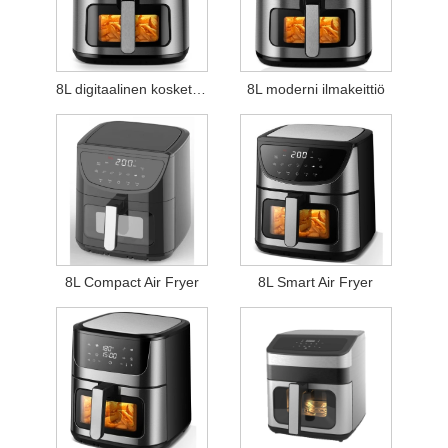
8L digitaalinen kosketusilmakeittiö
8L moderni ilmakeittiö
8L Compact Air Fryer
8L Smart Air Fryer