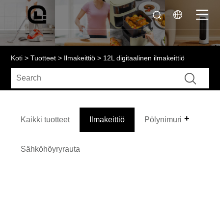
Koti
>
Tuotteet
>
Ilmakeittiö
> 12L digitaalinen ilmakeittiö
Kaikki tuotteet
Ilmakeittiö
Pölynimuri
Sähköhöyryrauta