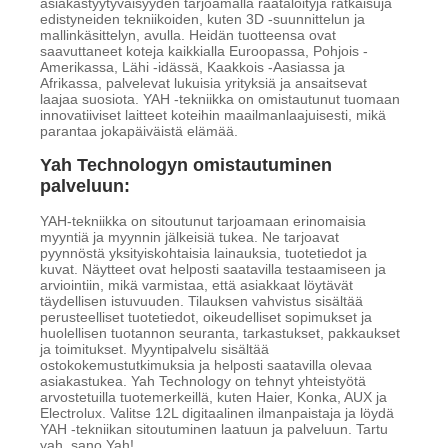
asiakastyytyväisyyden tarjoamalla räätälöityjä ratkaisuja
edistyneiden tekniikoiden, kuten 3D -suunnittelun ja
mallinkäsittelyn, avulla. Heidän tuotteensa ovat
saavuttaneet koteja kaikkialla Euroopassa, Pohjois -
Amerikassa, Lähi -idässä, Kaakkois -Aasiassa ja
Afrikassa, palvelevat lukuisia yrityksiä ja ansaitsevat
laajaa suosiota. YAH -tekniikka on omistautunut tuomaan
innovatiiviset laitteet koteihin maailmanlaajuisesti, mikä
parantaa jokapäiväistä elämää.
Yah Technologyn omistautuminen
palveluun:
YAH-tekniikka on sitoutunut tarjoamaan erinomaisia
myyntiä ja myynnin jälkeisiä tukea. Ne tarjoavat
pyynnöstä yksityiskohtaisia lainauksia, tuotetiedot ja
kuvat. Näytteet ovat helposti saatavilla testaamiseen ja
arviointiin, mikä varmistaa, että asiakkaat löytävät
täydellisen istuvuuden. Tilauksen vahvistus sisältää
perusteelliset tuotetiedot, oikeudelliset sopimukset ja
huolellisen tuotannon seuranta, tarkastukset, pakkaukset
ja toimitukset. Myyntipalvelu sisältää
ostokokemustutkimuksia ja helposti saatavilla olevaa
asiakastukea. Yah Technology on tehnyt yhteistyötä
arvostetuilla tuotemerkeillä, kuten Haier, Konka, AUX ja
Electrolux. Valitse 12L digitaalinen ilmanpaistaja ja löydä
YAH -tekniikan sitoutuminen laatuun ja palveluun. Tartu
yah, sano Yah!