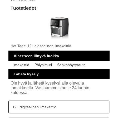
Tuotetiedot
Hot Tags: 12L digitaalinen ilmakeittiö
Aiheeseen liittyvä luokka
Ilmakeittiö
Pölynimuri
Sähköhöyryrauta
Lähetä kysely
Ole hyvä ja lähetä kyselysi alla olevalla
lomakkeella. Vastaamme sinulle 24 tunnin
kuluessa.