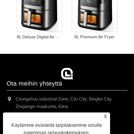
8L Deluxe Digital Air Fryer
8L Premium Air Fryer
Ota meihin yhteyttä
Chongshou Industrial Zone, Cixi City, Ningbo City,
Zhejiangin maakunta, Kiina
X
+86-13157938971
Käytämme evästeitä tarjotaksemme sinulle
chriswang@yah.asia
paremman selauskokemuksen,