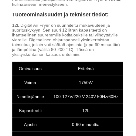
kulinaariseen menestykseen.
Tuoteominaisuudet ja tekniset tiedot:
12L Digital Air Fryer on suunniteltu mukavuuteen ja
suorituskykyyn. Sen suuri 12 litran kapasiteetti on
ihanteellinen suuremmille kotitalouksille tai viihdyttäville
vieraille. Digitaalinen ohjauspaneeli yksinkertaistaa
toimintaa, jolloin voit säätää ajastinta (jopa 60 minuuttia)
ja lämpötilaa (välillä 80-200 ° C). Tässä on
yksityiskohtainen katsaus eritelmiin:
Ominaisuus
Eritelmä
Voima
1750W
Nimellisjännite
100-127V/220 V-240V 50Hz/60Hz
Kapasiteetti
12L
Ajastin
0-60 minuuttia