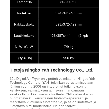
Lämpötila
80-200 ° C
Tuotekoko
374x341x403mm
Pakkauskoko
393x372x429mm
Laatikkokoko
408x387x444 mm (2 kpl)
N. W. /G. W.
7/9 kg
Q'ty 40'hq
950 kpl
Tietoja Ningbo Yah Technology Co., Ltd.
12L Digital Air Fryer on ylpeänä valmistanut Ningbo Yah
Technology Co., Ltd. YAH -tekniikan perustamisestaan
lähtien vuonna 2006 on integroinut tutkimuksen ja
kehityksen, valmistuksen ja myynnin tarjoamaan
asiakkaille poikkeuksellisia tuotteita. YAH -tekniikka on
huomattava kuukausittainen tuotantokapasiteetti ja
merkittävä vuotuinen tuotantoarvo, ja se on luotettava ja
luotettava nimi markkinoilla. He priorisoivat