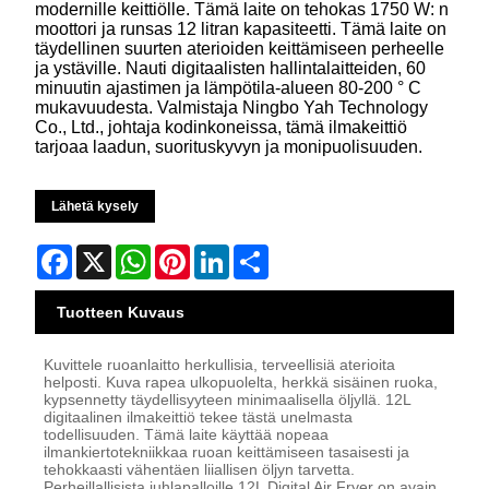
modernille keittiölle. Tämä laite on tehokas 1750 W: n
moottori ja runsas 12 litran kapasiteetti. Tämä laite on
täydellinen suurten aterioiden keittämiseen perheelle
ja ystäville. Nauti digitaalisten hallintalaitteiden, 60
minuutin ajastimen ja lämpötila-alueen 80-200 ° C
mukavuudesta. Valmistaja Ningbo Yah Technology
Co., Ltd., johtaja kodinkoneissa, tämä ilmakeittiö
tarjoaa laadun, suorituskyvyn ja monipuolisuuden.
Lähetä kysely
Facebook
X
WhatsApp
Pinterest
LinkedIn
Share
Tuotteen Kuvaus
Kuvittele ruoanlaitto herkullisia, terveellisiä aterioita
helposti. Kuva rapea ulkopuolelta, herkkä sisäinen ruoka,
kypsennetty täydellisyyteen minimaalisella öljyllä. 12L
digitaalinen ilmakeittiö tekee tästä unelmasta
todellisuuden. Tämä laite käyttää nopeaa
ilmankiertotekniikkaa ruoan keittämiseen tasaisesti ja
tehokkaasti vähentäen liiallisen öljyn tarvetta.
Perheillallisista juhlapalloille 12L Digital Air Fryer on avain