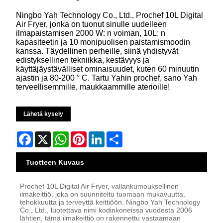
Ningbo Yah Technology Co., Ltd., Prochef 10L Digital
Air Fryer, jonka on tuonut sinulle uudelleen
ilmapaistamisen 2000 W: n voiman, 10L: n
kapasiteetin ja 10 monipuolisen paistamismoodin
kanssa. Täydellinen perheille, siinä yhdistyvät
edistyksellinen tekniikka, kestävyys ja
käyttäjäystävälliset ominaisuudet, kuten 60 minuutin
ajastin ja 80-200 ° C. Tartu Yahin prochef, sano Yah
terveellisemmille, maukkaammille aterioille!
Lähetä kysely
Facebook
X
WhatsApp
Pinterest
LinkedIn
Share
Tuotteen Kuvaus
Prochef 10L Digital Air Fryer, vallankumouksellinen
ilmakeittiö, joka on suunniteltu tuomaan mukavuutta,
tehokkuutta ja terveyttä keittiöön. Ningbo Yah Technology
Co., Ltd., luotettava nimi kodinkoneissa vuodesta 2006
lähtien, tämä ilmakeittiö on rakennettu vastaamaan