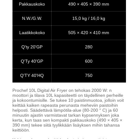
Pakkauskoko
490 × 405 × 390 mm
N.W./G.W.
15,0 kg / 16,0 kg
Laatikkokoko
505 × 420 × 410 mm
Q'ty 20'GP
280
Q'Ty 40'GP
600
Q'TY 40'HQ
750
Prochef 10L Digital Air Fryer on tehokas 2000 W: n
moottori ja tilava 10L kapasiteetti on täydellinen perheille
ja kokoontumisille. Se tukee 10 paistinmuotoa, jolloin voit
keittää kaiken rapeasta perunasta meheviin paistoihin
helposti. Säädettävä lämpötila-alue (80-200 ° C) ja 60
minuutin ajastin varmistavat tarkan kypsennyksen joka
kerta, kun taas sen kompakti pakkauskoko (490 × 405 ×
390 mm) tekee siitä tyylikkään lisäyksen mihin tahansa
keittiöön.