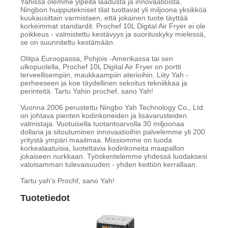
Yahissa olemme ylpeitä laadusta ja innovaatioista.
Ningbon huipputekniset tilat tuottavat yli miljoona yksikköä
kuukausittain varmistaen, että jokainen tuote täyttää
korkeimmat standardit. Prochef 10L Digital Air Fryer ei ole
poikkeus - valmistettu kestävyys ja suorituskyky mielessä,
se on suunniteltu kestämään.
Olitpa Euroopassa, Pohjois -Amerikassa tai sen
ulkopuolella, Prochef 10L Digital Air Fryer on portti
terveellisempiin, maukkaampiin aterioihin. Liity Yah -
perheeseen ja koe täydellinen sekoitus tekniikkaa ja
perinteitä. Tartu Yahin prochef, sano Yah!
Vuonna 2006 perustettu Ningbo Yah Technology Co., Ltd.
on johtava pienten kodinkoneiden ja lisävarusteiden
valmistaja. Vuotuisella tuotantoarvolla 30 miljoonaa
dollaria ja sitoutuminen innovaatioihin palvelemme yli 200
yritystä ympäri maailmaa. Missiomme on tuoda
korkealaatuisia, luotettavia kodinkoneita maapallon
jokaiseen nurkkaan. Työskentelemme yhdessä luodaksesi
valoisamman tulevaisuuden - yhden keittiön kerrallaan.
Tartu yah's Prochf, sano Yah!
Tuotetiedot