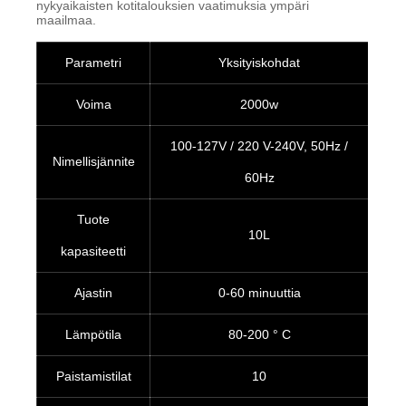
nykyaikaisten kotitalouksien vaatimuksia ympäri
maailmaa.
Parametri
Yksityiskohdat
Voima
2000w
100-127V / 220 V-240V, 50Hz /
Nimellisjännite
60Hz
Tuote
10L
kapasiteetti
Ajastin
0-60 minuuttia
Lämpötila
80-200 ° C
Paistamistilat
10