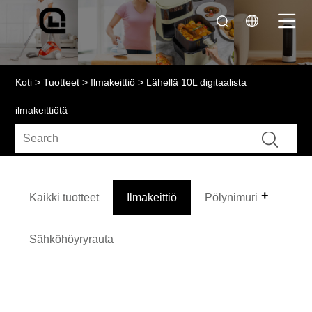
Koti
>
Tuotteet
>
Ilmakeittiö
> Lähellä 10L digitaalista
ilmakeittiötä
Kaikki tuotteet
Ilmakeittiö
Pölynimuri
Sähköhöyryrauta